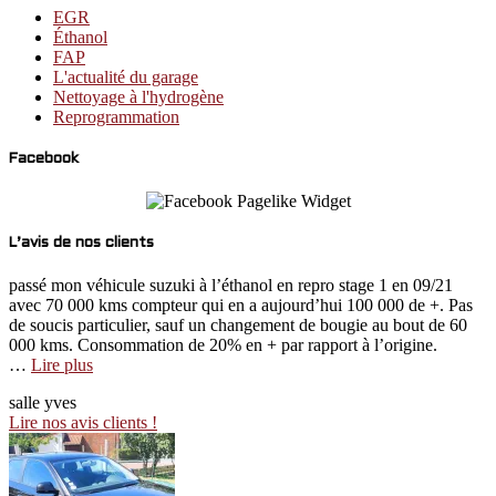
EGR
Éthanol
FAP
L'actualité du garage
Nettoyage à l'hydrogène
Reprogrammation
Facebook
L’avis de nos clients
passé mon véhicule suzuki à l’éthanol en repro stage 1 en 09/21
avec 70 000 kms compteur qui en a aujourd’hui 100 000 de +. Pas
de soucis particulier, sauf un changement de bougie au bout de 60
000 kms. Consommation de 20% en + par rapport à l’origine.
“100000
…
Lire plus
kms
salle yves
effectués”
Lire nos avis clients !